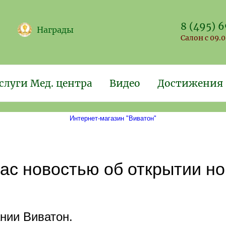
8 (495) 
Награды
Салон с 09.0
слуги Мед. центра
Видео
Достижения
Интернет-магазин "Виватон"
с новостью об открытии но
нии Виватон.