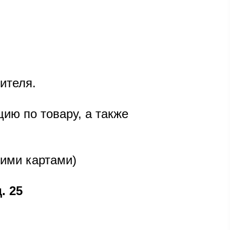
дителя.
ию по товару, а также
кими картами)
д. 25