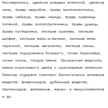
бессмертника, цветков ромашки аптечной, цветков
липы, травы зверобоя, травы тысячелистника,
травы чабреца, травы череды, травы сушеницы
топяной, травы золототысячника, травы душицы,
травы пустырника, листьев крапивы, листьев
шалфея, листьев мать-и-мачехи, листьев мяты
перечной, листьев эвкалипта, листьев сенны,
листьев подорожника большого, почек березовых,
почек сосны, плодов тмина. Прозрачная жидкость
темно-коричневого цвета с красноватым оттенком.
Эликсир содержит комплекс биологически активных
веществ: флавоноидов, дубильных веществ,
терпеноидов, витаминов, макро- и микроэлементов
и др.​