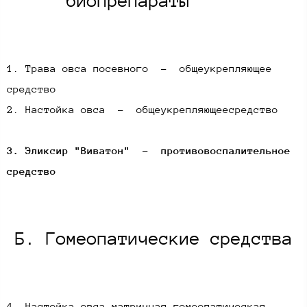
биопрепараты ​
1. Трава овса посевного - общеукрепляющее
средство
2. Настойка овса - общеукрепляющеесредство
3. Эликсир "Виватон" - противовоспалительное
средство
Б. Гомеопатические средства​
4. Настойка овса матричная гомеопатическая