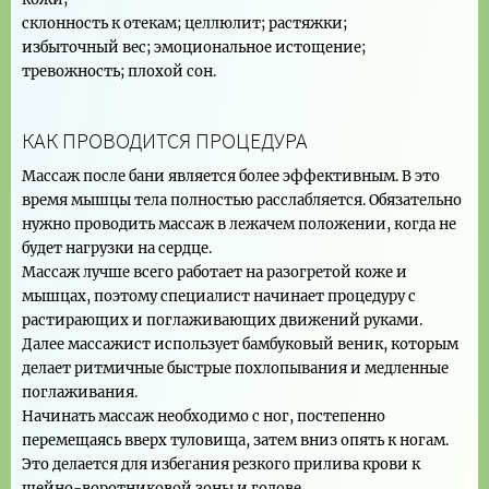
склонность к отекам; целлюлит; растяжки;
избыточный вес; эмоциональное истощение;
тревожность; плохой сон.
КАК ПРОВОДИТСЯ ПРОЦЕДУРА
Массаж после бани является более эффективным. В это
время мышцы тела полностью расслабляется. Обязательно
нужно проводить массаж в лежачем положении, когда не
будет нагрузки на сердце.
Массаж лучше всего работает на разогретой коже и
мышцах, поэтому специалист начинает процедуру с
растирающих и поглаживающих движений руками.
Далее массажист использует бамбуковый веник, которым
делает ритмичные быстрые похлопывания и медленные
поглаживания.
Начинать массаж необходимо с ног, постепенно
перемещаясь вверх туловища, затем вниз опять к ногам.
Это делается для избегания резкого прилива крови к
шейно-воротниковой зоны и голове.