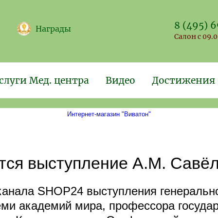
8 (495) 
Награды
Салон с 09.0
слуги Мед. центра
Видео
Достижения
Интернет-магазин "Виватон"
тся выступление А.М. Савё
 канала SHOP24 выступления генеральн
еми академий мира, профессора государ